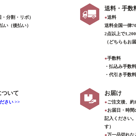
送料・手数
回・分割・リボ）
●
送料
払い（後払い）
送料全国一律7
2点以上で1,2
（どちらもお届
●
手数料
・払込み手数
・代引き手数
について
お届け
さい >>
●
ご注文後、約
●
お届日・時間
記入ください
す）
●
万一品切れな