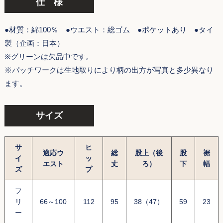
仕 様
●材質：綿100％ ●ウエスト：総ゴム ●ポケットあり ●タイ
製（企画：日本）
※グリーンは欠品中です。
※パッチワークは生地取りにより柄の出方が写真と多少異なり
ます。
サイズ
サ
ヒ
適応ウ
総
股上（後
股
裾
イ
ッ
エスト
丈
ろ）
下
幅
ズ
プ
フ
リ
66～100
112
95
38（47）
59
23
ー