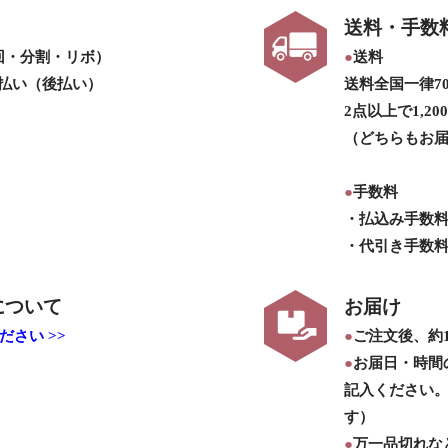
送料・手数
回・分割・リボ）
●
送料
払い（後払い）
送料全国一律7
2点以上で1,2
（どちらもお届
●
手数料
・払込み手数
・代引き手数
について
お届け
さい >>
●
ご注文後、約
●
お届日・時間
記入ください
す）
●
万一品切れな