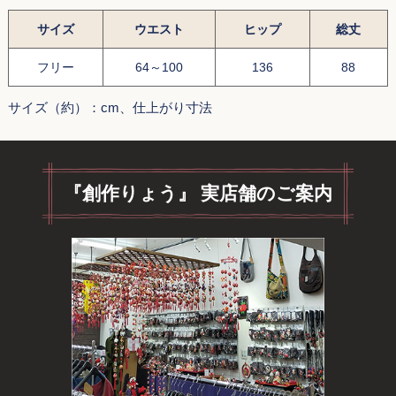
サイズ
ウエスト
ヒップ
総丈
フリー
64～100
136
88
サイズ（約）：cm、仕上がり寸法
『創作りょう』 実店舗のご案内