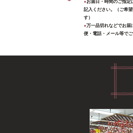
●
お届日・時間のご指定
記入ください。（ご希望
す）
●
万一品切れなどでお届
便・電話・メール等でご