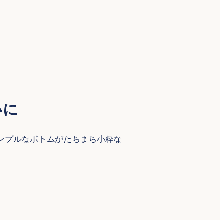
う
いに
ンプルなボトムがたちまち小粋な