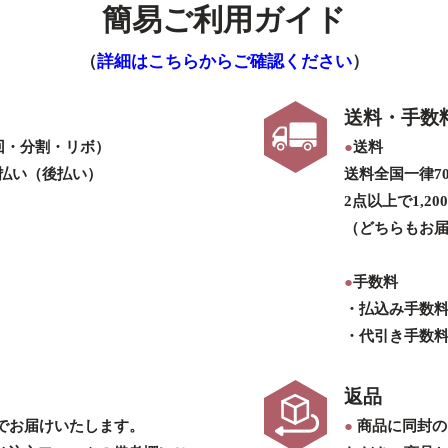
簡易ご利用ガイド
（
詳細はこちらからご確認ください
）
送料・手数
回・分割・リボ）
●
送料
払い（後払い）
送料全国一律7
2点以上で1,2
（どちらもお届
●
手数料
・払込み手数
・代引き手数
返品
後でお届けいたします。
●
商品に同封の