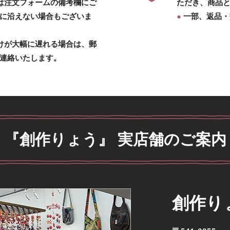
は注文フォームの備考欄にご
ただき、商品
に沿えない場合もございま
●
一部、返品・
けが大幅に遅れる場合は、郵
連絡いたします。
『創作りょう』 実店舗のご案内
創作り