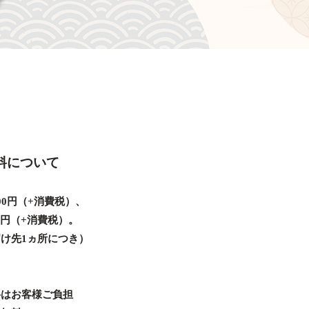
料について
00円（+消費税）、
00円（+消費税）。
け先1ヵ所につき）
料はお客様ご負担